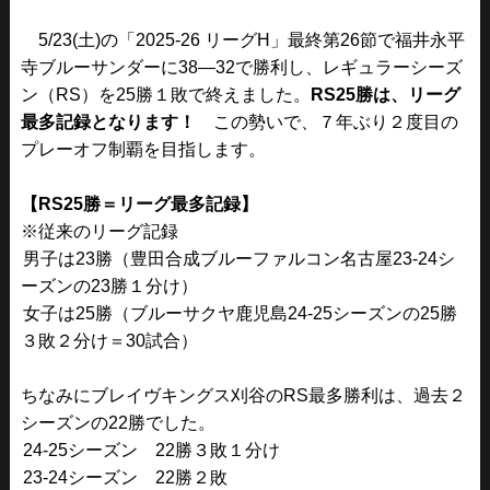
5/23(土)の「2025-26 リーグH」最終第26節で福井永平
寺ブルーサンダーに38―32で勝利し、レギュラーシーズ
ン（RS）を25勝１敗で終えました。
RS25勝は、リーグ
最多記録となります！
この勢いで、７年ぶり２度目の
プレーオフ制覇を目指します。
【RS25勝＝リーグ最多記録】
※従来のリーグ記録
男子は23勝（豊田合成ブルーファルコン名古屋23-24シ
ーズンの23勝１分け）
女子は25勝（ブルーサクヤ鹿児島24-25シーズンの25勝
３敗２分け＝30試合）
ちなみにブレイヴキングス刈谷のRS最多勝利は、過去２
シーズンの22勝でした。
24-25シーズン 22勝３敗１分け
23-24シーズン 22勝２敗