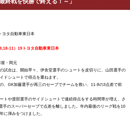
内最終戦を快勝で終える！～」
sトヨタ自動車東日本
18-11
）19
トヨタ自動車東日本
津屋・岡元
の試合は、開始早々、伊舎堂選手のシュートを皮切りに、山田選手の
イドシュートで得点を重ねます。
、GK加藤選手が再三のセーブでチームを救い、11-8の3点差で前
ートや渡部選手のサイドシュートで連続得点をする時間帯が増え、さ
藤選手のスーパーセーブで点差を離しました。年内最後のリーグ戦を10
年に弾みをつけました。