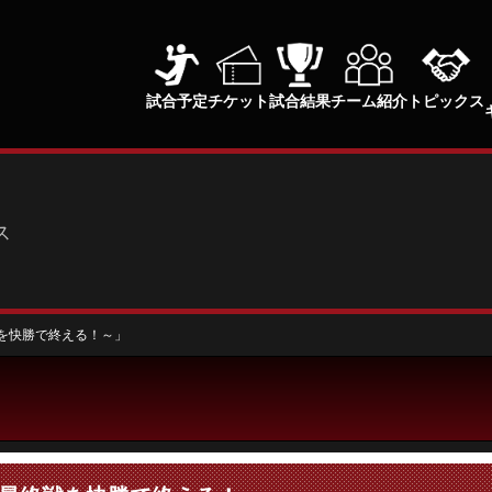
試合予定
チケット
試合結果
チーム紹介
トピックス
ス
を快勝で終える！～」