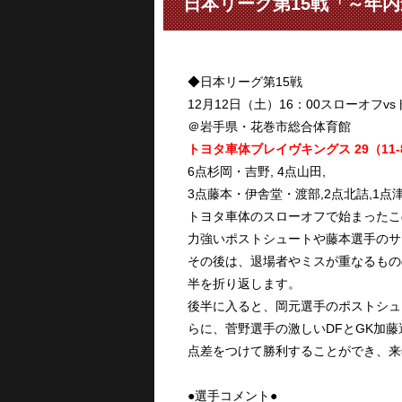
日本リーグ第15戦「～年
◆日本リーグ第15戦
12月12日（土）16：00スローオフv
＠岩手県・花巻市総合体育館
トヨタ車体ブレイヴキングス 29（11-8,
6点杉岡・吉野, 4点山田,
3点藤本・伊舎堂・渡部,2点北詰,1点
トヨタ車体のスローオフで始まったこ
力強いポストシュートや藤本選手のサ
その後は、退場者やミスが重なるものの
半を折り返します。
後半に入ると、岡元選手のポストシュ
らに、菅野選手の激しいDFとGK加
点差をつけて勝利することができ、来
●選手コメント●