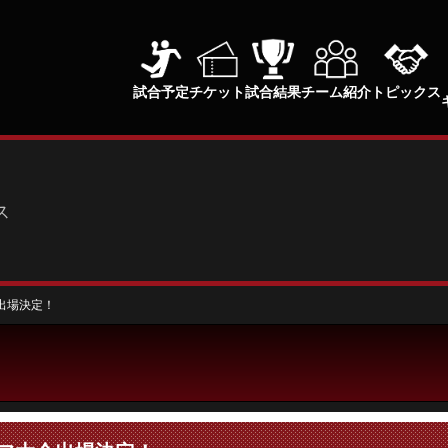
試合予定
チケット
試合結果
チーム紹介
トピックス
ス
会出場決定！