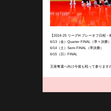
【2024-25 リーグH プレーオフ日程・
6/13（金）Quarter FINAL（準々決勝
6/14（土）Semi FINAL（準決勝）
6/15（日）FINAL
王座奪還へ向け今後も戦って参ります