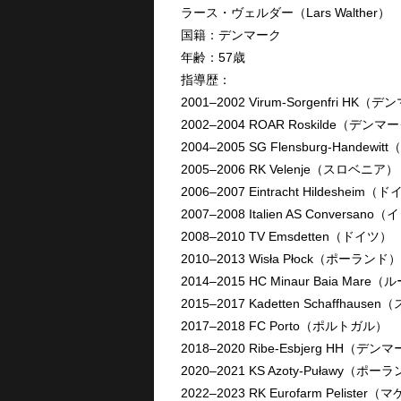
ラース・ヴェルダー（Lars Walther）
国籍：デンマーク
年齢：57歳
指導歴：
2001–2002 Virum-Sorgenfri HK
2002–2004 ROAR Roskilde（デンマ
2004–2005 SG Flensburg-Handewi
2005–2006 RK Velenje（スロベニア）
2006–2007 Eintracht Hildesheim（
2007–2008 Italien AS Conversan
2008–2010 TV Emsdetten（ドイツ）
2010–2013 Wisła Płock（ポーランド）
2014–2015 HC Minaur Baia Mar
2015–2017 Kadetten Schaffhause
2017–2018 FC Porto（ポルトガル）
2018–2020 Ribe-Esbjerg HH（デン
2020–2021 KS Azoty-Puławy（ポー
2022–2023 RK Eurofarm Peliste