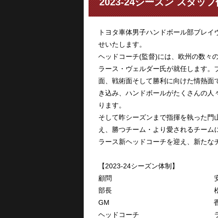
2023-24シーズン スタ
トヨタ車体男子ハンドボール部ブレイヴ
せいたします。
ヘッドコーチ(監督)には、欧州の数々
ラース・ヴェルダー氏が就任します。
面、戦術面そして勝利に向けた情熱面
き込み、ハンドボールがたくさんの人
ります。
そして昨シーズンまで指揮を執った門
え、勝つチーム・より愛されるチーム
ラース新ヘッドコーチを迎え、新たな
【2023-24シーズン体制】
顧問 安藤 
部長 松田 
GM 香川 
ヘッドコーチ ラース