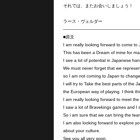
それでは、またお会いしましょう！
ラース・ヴェルダー
—————————————————
■原文
I am really looking forward to come to
This has been a Dream of mine for m
I see a lot of potential in Japanese ha
We must never forget that we represen
so I am not coming to Japan to change 
I will try to Take the best parts of the
the European way of playing. I think th
I am really looking forward to meet th
I saw a lot of Bravekings games and I s
So i am sure that we can bring the team
I am also looking forward to explore yo
about your culture.
See you all very soon.