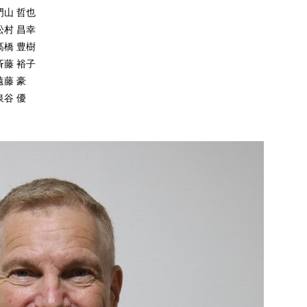
 哲也
 昌幸
橋 豊樹
 裕子
藤 豪
 優