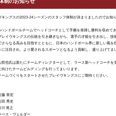
ッフ体制のお知らせ
キングスの2023-24シーズンのスタッフ体制が決まりましたのでお知
のハンドボールチームでヘッドコーチとして手腕を発揮し勝利を収めて
ブレイヴキングスの伝統を引き継ぎながら、選手の才能を引き出し、技
でさらなる高みを目指すとともに、日本のハンドボール界に新しい風を
々に注目され、より愛されるスポーツとなるよう貢献し、盛り上げてま
山哲也氏は新たにチームディレクターとして、ラース新ヘッドコーチを
に向けたチームビルディングを行ってまいります。
チームづくりをスタートさせたブレイヴキングスにご期待ください。
章宏
秀史
将之
・ヴェルダー