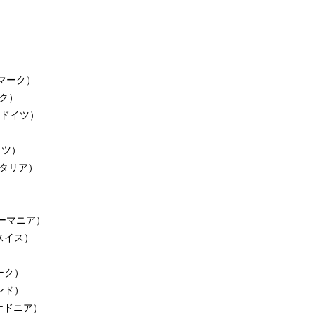
（デンマーク）
ーク）
tt（ドイツ）
ドイツ）
o（イタリア）
e（ルーマニア）
n（スイス）
マーク）
ランド）
r（マケドニア）