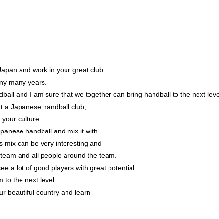
————————————–
 Japan and work in your great club.
any many years.
ndball and I am sure that we together can bring handball to the next leve
t a Japanese handball club,
your culture.
 Japanese handball and mix it with
is mix can be very interesting and
e team and all people around the team.
ee a lot of good players with great potential.
 to the next level.
ur beautiful country and learn