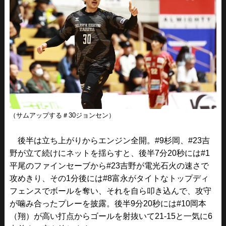
（サムアップする＃30ジョンセン）
後半は立ち上がりからエンジン全開。#9杉岡、#23吉
野が立て続けにネットを揺らすと、後半7分20秒には#1
平尾のファインセーブから#23吉野が電光石火の速さで
攻めきり、その1分後には#8富永がタイトなトップディ
フェンスでボールを奪い、それを自ら叩き込んで、攻守
が噛み合ったプレーを披露。後半9分20秒には#10岡本
（翔）が高い打点からゴールを射抜いて21-15と一気に6