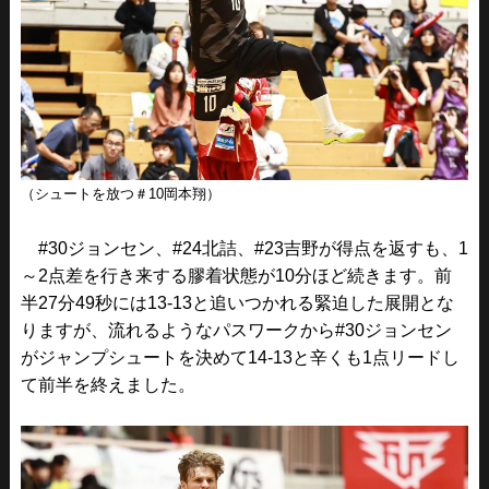
（シュートを放つ＃10岡本翔）
#30ジョンセン、#24北詰、#23吉野が得点を返すも、1
～2点差を行き来する膠着状態が10分ほど続きます。前
半27分49秒には13-13と追いつかれる緊迫した展開とな
りますが、流れるようなパスワークから#30ジョンセン
がジャンプシュートを決めて14-13と辛くも1点リードし
て前半を終えました。