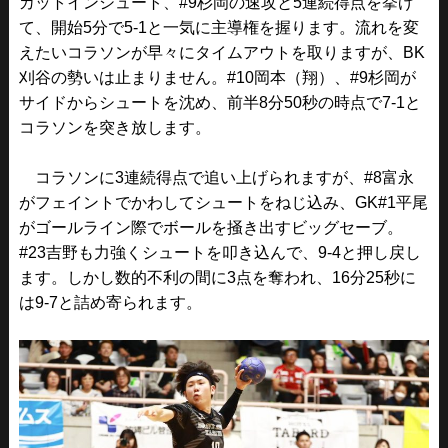
カットインシュート、#9杉岡の速攻と5連続得点を挙げ
て、開始5分で5-1と一気に主導権を握ります。流れを変
えたいコラソンが早々にタイムアウトを取りますが、BK
刈谷の勢いは止まりません。#10岡本（翔）、#9杉岡が
サイドからシュートを沈め、前半8分50秒の時点で7-1と
コラソンを突き放します。
コラソンに3連続得点で追い上げられますが、#8富永
がフェイントでかわしてシュートをねじ込み、GK#1平尾
がゴールライン際でボールを掻き出すビッグセーブ。
#23吉野も力強くシュートを叩き込んで、9-4と押し戻し
ます。しかし数的不利の間に3点を奪われ、16分25秒に
は9-7と詰め寄られます。