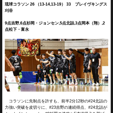
琉球コラソン 26 （13-14,13-19） 33 ブレイヴキングス
刈谷
9点吉野,6点杉岡・ジョンセン,5点北詰,
3点岡本（翔）,2
点松下・富永
コラソンに先制点を許すも、前半2分12秒の#24北詰の
力強い突破を皮切りに、#23吉野の連続得点、#24北詰が