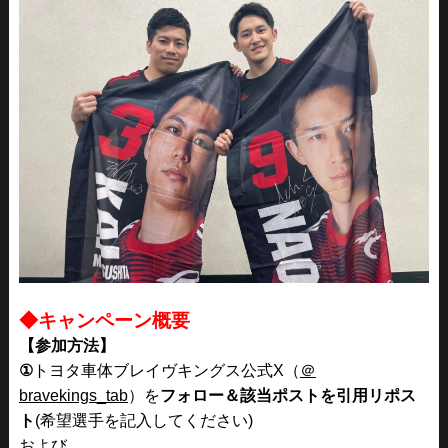
◆キャンペーン概要
【参加方法】
①
トヨタ車体ブレイヴキングス公式X
（
＠
bravekings_tab
）を
フォロー＆該当ポストを引用リポス
ト
(希望選手を記入してください)
および