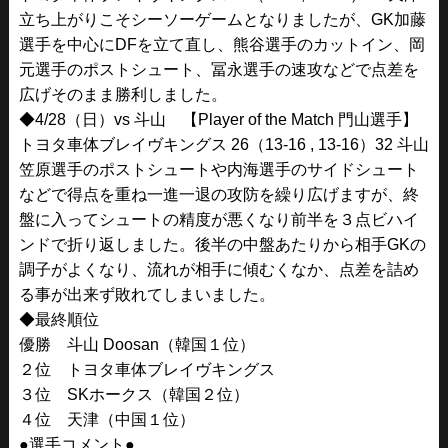
立ち上がりこそシーソーゲームとなりましたが、GK加藤
選手を中心にDFを立て直し、熊谷選手のカットイン、岡
元選手のポストシュート、冨永選手の速攻などで点差を
広げそのまま勝利しました。
◆4/28（日）vs 斗山 【Player of the Match 門山選手】
トヨタ車体ブレイヴキングス 26（13-16 , 13-16）32 斗山
笠原選手のポストシュートや内海選手のサイドシュート
などで得点を重ね一進一退の攻防を繰り広げますが、終
盤に入ってシュートの精度が悪くなり前半を３点ビハイ
ンドで折り返しました。後半の中盤あたりから相手GKの
調子がよくなり、流れが相手に傾むくなか、点差を詰め
る事が出来ず敗れてしまいました。
◆最終順位
優勝 斗山 Doosan（韓国１位）
２位 トヨタ車体ブレイヴキングス
３位 SKホークス（韓国２位）
４位 天津（中国１位）
●選手コメント●