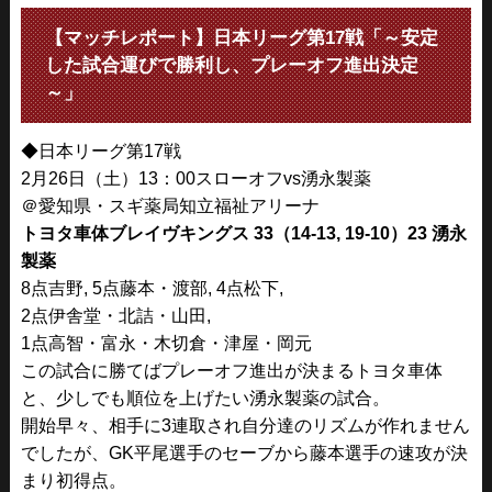
【マッチレポート】日本リーグ第17戦「～安定
した試合運びで勝利し、プレーオフ進出決定
～」
◆日本リーグ第17戦
2月26日（土）13：00スローオフvs湧永製薬
＠愛知県・スギ薬局知立福祉アリーナ
トヨタ車体ブレイヴキングス 33（14-13, 19-10）23 湧永
製薬
8点吉野, 5点藤本・渡部, 4点松下,
2点伊舎堂・北詰・山田,
1点高智・富永・木切倉・津屋・岡元
この試合に勝てばプレーオフ進出が決まるトヨタ車体
と、少しでも順位を上げたい湧永製薬の試合。
開始早々、相手に3連取され自分達のリズムが作れません
でしたが、GK平尾選手のセーブから藤本選手の速攻が決
まり初得点。