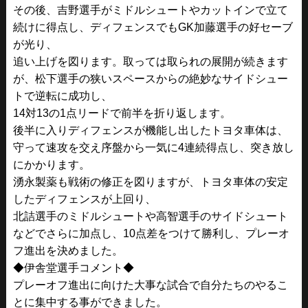
その後、吉野選手がミドルシュートやカットインで立て
続けに得点し、ディフェンスでもGK加藤選手の好セーブ
が光り、
追い上げを図ります。取っては取られの展開が続きます
が、松下選手の狭いスペースからの絶妙なサイドシュー
トで逆転に成功し、
14対13の1点リードで前半を折り返します。
後半に入りディフェンスが機能し出したトヨタ車体は、
守って速攻を交え序盤から一気に4連続得点し、突き放し
にかかります。
湧永製薬も戦術の修正を図りますが、トヨタ車体の安定
したディフェンスが上回り、
北詰選手のミドルシュートや高智選手のサイドシュート
などでさらに加点し、10点差をつけて勝利し、プレーオ
フ進出を決めました。
◆伊舎堂選手コメント◆
プレーオフ進出に向けた大事な試合で自分たちのやるこ
とに集中する事ができました。