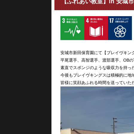
【ふれあい教室】in 安城
安城市新田保育園にて【ブレイヴキン
平尾選手、高智選手、渡部選手、OBの
素直でスポンジのような吸収力を持っ
今後もブレイヴキングスは積極的に地
皆様に笑顔あふれる時間を送っていた