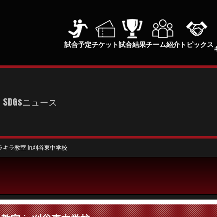
試合予定
チケット
試合結果
チーム紹介
トピックス
SDGsニュース
ラキラ教室 in刈谷東中学校