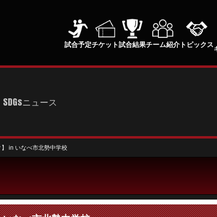
試合予定
チケット
試合結果
チーム紹介
トピックス
SDGsニュース
】 in いなべ市北勢中学校