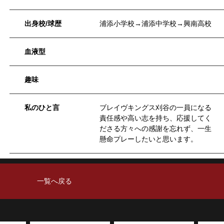
出身校/球歴
浦添小学校→浦添中学校→興南高校
血液型
趣味
私のひと言
ブレイヴキングス刈谷の一員になる
責任感や高い志を持ち、応援してく
ださる方々への感謝を忘れず、一生
懸命プレーしたいと思います。
一覧へ戻る