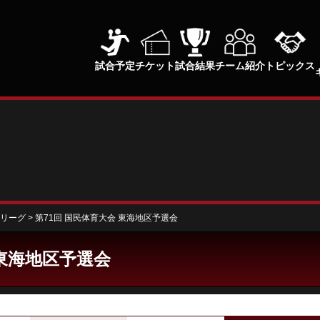
試合予定
チケット
試合結果
チーム紹介
トピックス
ルリーグ
>
第71回 国民体育大会 東海地区予選会
 東海地区予選会