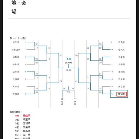
地・会
場