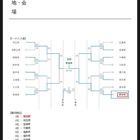
地・会
場