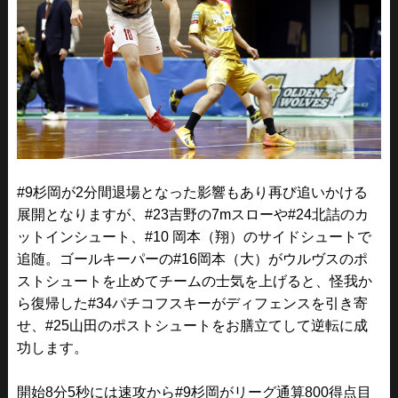
#9杉岡が2分間退場となった影響もあり再び追いかける
展開となりますが、#23吉野の7mスローや#24北詰のカ
ットインシュート、
#10 岡本（翔）
のサイドシュートで
追随。ゴールキーパーの#16岡本
（大）
がウルヴスのポ
ストシュートを止めてチームの士気を上げると、怪我か
ら復帰した#34パチコフスキーがディフェンスを引き寄
せ、#25山田のポストシュートをお膳立てして逆転に成
功します。
開始8分5秒には速攻から#9杉岡がリーグ通算800得点目