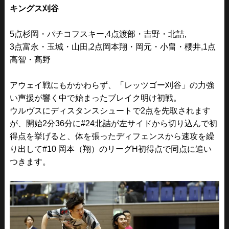
キングス刈谷
5点杉岡・パチコフスキー,4点渡部・吉野・北詰,
3点富永・玉城・山田,2点岡本翔・岡元・小畠・櫻井,1点
高智・髙野
アウェイ戦にもかかわらず、「レッツゴー刈谷」の力強
い声援が響く中で始まったブレイク明け初戦。
ウルヴスにディスタンスシュートで2点を先取されます
が、開始2分36分に#24北詰が左サイドから切り込んで初
得点を挙げると、体を張ったディフェンスから速攻を繰
り出して
#10 岡本（翔）
のリーグH初得点で同点に追い
つきます。