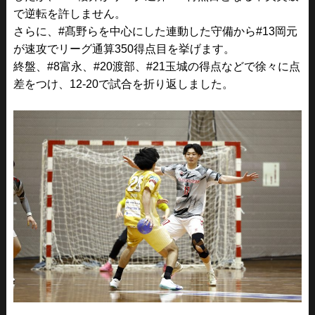
で逆転を許しません。
さらに、#髙野らを中心にした連動した守備から#13岡元
が速攻でリーグ通算350得点目を挙げます。
終盤、#8富永、#20渡部、#21玉城の得点などで徐々に点
差をつけ、12-20で試合を折り返しました。